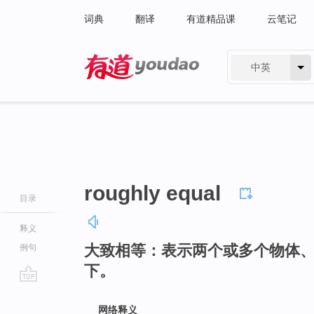
词典
翻译
有道精品课
云笔记
中英
有道 - 网易旗下搜索
roughly equal
目录
释义
大致相等：表示两个或多个物体
例句
下。
go
top
网络释义