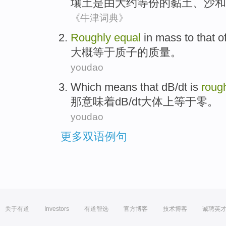
壤土
是
由大约
等份
的
黏土
、
沙
和
《牛津词典》
Roughly
equal
in
mass
to that
o
大概
等于
质子
的
质量
。
youdao
Which
means that
dB
/
dt
is
roug
那
意味着
dB
/
dt
大体上
等于
零
。
youdao
更多双语例句
关于有道
Investors
有道智选
官方博客
技术博客
诚聘英