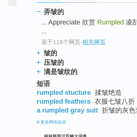
go
弄皱的
top
... Appreciate 欣赏
Rumpled
凌
...
基于118个网页
-
相关网页
皱的
压皱的
满是皱纹的
短语
rumpled stucture
揉皱绝造
rumpled feathers
衣服七皱八折 
a rumpled gray suit
折皱的灰色套
更多
网络短语
柯林斯英汉双解大词典