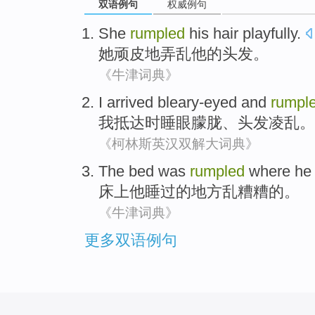
双语例句
权威例句
She
rumpled
his
hair
playfully
.
她
顽皮地
弄乱
他
的头发
。
《牛津词典》
I
arrived
bleary-eyed
and
rumpl
我
抵达时
睡眼朦胧
、
头发凌乱
。
《柯林斯英汉双解大词典》
The bed
was
rumpled
where
he
床
上
他睡过的地方
乱糟糟
的。
《牛津词典》
更多双语例句