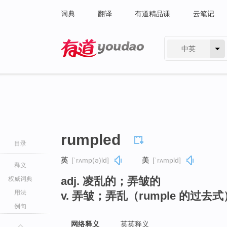
词典
翻译
有道精品课
云笔记
中英
有道 - 网易旗下搜索
rumpled
目录
英
[ˈrʌmp(ə)ld]
美
[ˈrʌmpld]
释义
adj. 凌乱的；弄皱的
权威词典
用法
v. 弄皱；弄乱（rumple 的过去式
例句
网络释义
英英释义