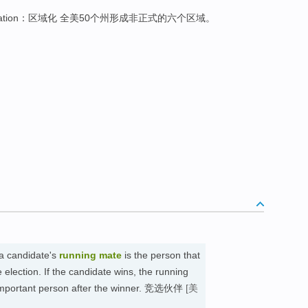
alization：区域化 全美50个州形成非正式的六个区域。
 a candidate's
running mate
is the person that
election. If the candidate wins, the running
important person after the winner. 竞选伙伴
[美