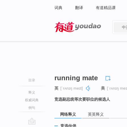
词典
翻译
有道精品课
中
有道 - 网易旗下搜索
running mate
目录
英
[ˈrʌnɪŋ meɪt]
美
[ˈrʌnɪŋ meɪ
释义
竞选副总统等次要职位的候选人
权威词典
例句
网络释义
英英释义
竞选伙伴