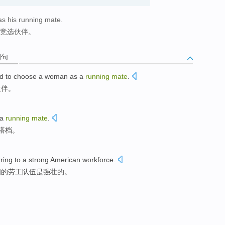
 as his running mate.
的竞选伙伴。
例句
d
to choose
a
woman as
a
running
mate
.
伙伴。
a
running
mate
.
搭档。
rring to
a
strong
American
workforce
.
国
的劳工队伍是强壮的。