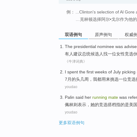
例：
...Clinton's selection of Al Gore
…克林顿选择阿尔•戈尔作为他
双语例句
原声例句
权威
The presidential
nominee
was advise
有人
建议
总统
候选人
找
一位
女性
竞选
《牛津词典》
I
spent
the
first
weeks
of
July
picking
7月
的
头
几周
，
我
都用来
挑选
一位
竞选
youdao
Palin
said
her
running
mate
was
refe
佩林则
表示
，
她
的
竞选
搭档
指
的
是
美
youdao
更多双语例句