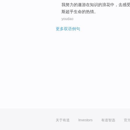
我
努力
的
遨游
在
知识
的
浪花
中，
去
感
斯
超乎生命
的热情。
youdao
更多双语例句
关于有道
Investors
有道智选
官