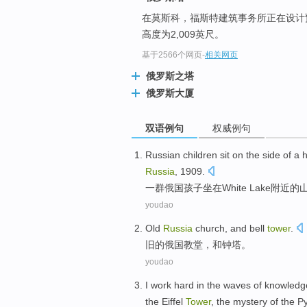
在莫斯科，福斯特建筑事务所正在设计
高度为2,009英尺。
基于2566个网页
-
相关网页
俄罗斯之塔
俄罗斯大厦
双语例句
权威例句
Russian
children
sit on
the side
of a
h
Russia
, 1909.
一
群
俄国
孩子
坐在
White
Lake
附近
的
youdao
Old
Russia
church
,
and
bell
tower
.
旧
的
俄国
教堂
，
和
钟塔
。
youdao
I
work hard
in
the
waves
of
knowledg
the
Eiffel
Tower
,
the
mystery
of
the P