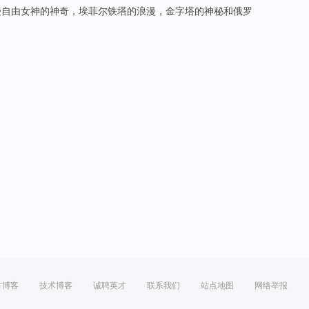
受
自由女神
的
神奇
，
埃菲尔
铁塔的
浪漫
，
金字塔
的
神秘
和
俄罗
方博客
技术博客
诚聘英才
联系我们
站点地图
网络举报