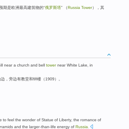
预期是欧洲最高建筑物的“
俄罗斯塔
” （
Russia Tower
），其
ill
near
a
church
and
bell
tower
near
White
Lake
, in
山
边
，
旁边
有
教堂
和
钟楼
（1909）。
e
to
feel
the
wonder
of
Statue of
Liberty
, the
romance
of
yramids
and
the
larger-than-life energy
of
Russia
.