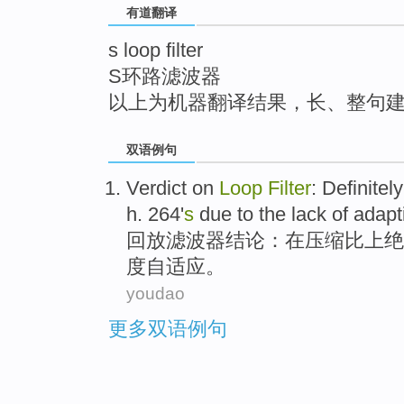
有道翻译
top
s loop filter
S环路滤波器
以上为机器翻译结果，长、整句
双语例句
Verdict
on
Loop
Filter
:
Definitely
h
.
264
'
s
due
to the
lack of
adapt
回放
滤波器
结论：
在
压缩
比
上
绝
度
自适应
。
youdao
更多双语例句