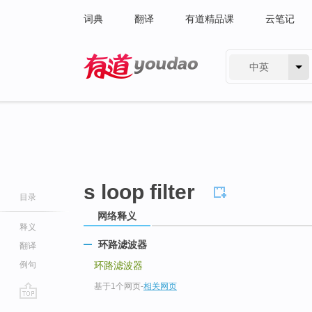
词典
翻译
有道精品课
云笔记
中英
有道 - 网易旗下搜索
s loop filter
目录
网络释义
释义
环路滤波器
翻译
例句
环路滤波器
基于1个网页
-
相关网页
go