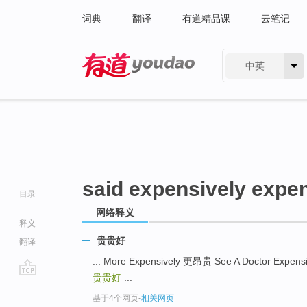
词典
翻译
有道精品课
云笔记
中英
有道 - 网易旗下搜索
said expensively expe
目录
网络释义
释义
贵贵好
翻译
... More Expensively 更昂贵 See A Doctor Expe
贵贵好
...
go
基于4个网页
-
相关网页
top