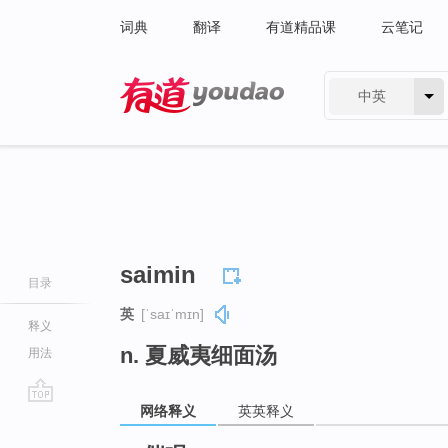
词典
翻译
有道精品课
云笔记
中英
有道 - 网易旗下搜索
saimin
目录
英
[ˈsaɪˈmɪn]
释义
n. 夏威夷细面汤
用法
网络释义
英英释义
go
top