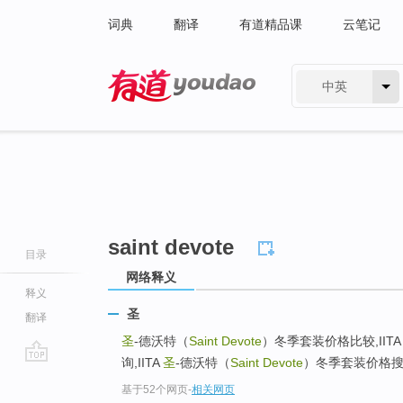
词典
翻译
有道精品课
云笔记
中英
有道 - 网易旗下搜索
saint devote
目录
网络释义
释义
圣
翻译
圣
-德沃特（
Saint Devote
）冬季套装价格比较,IIT
询,IITA
圣
-德沃特（
Saint Devote
）冬季套装价格搜索
go
基于52个网页
-
相关网页
top