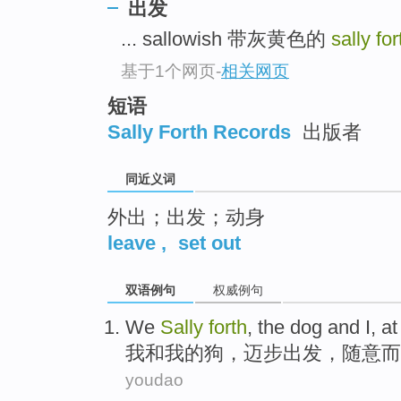
出发
top
... sallowish 带灰黄色的
sally fo
基于1个网页
-
相关网页
短语
Sally Forth Records
出版者
同近义词
外出；出发；动身
leave
,
set out
双语例句
权威例句
We
Sally
forth
,
the
dog
and
I
,
at
我
和
我
的
狗
，
迈步
出发，
随意
而
youdao