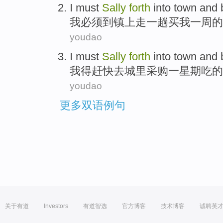
I
must
Sally
forth
into
town
and
我
必须
到
镇上
走一趟
买
我
一周
的
youdao
I
must
Sally
forth
into town and
我
得
赶快
去
城里
采购
一
星期
吃
的
youdao
更多双语例句
关于有道
Investors
有道智选
官方博客
技术博客
诚聘英