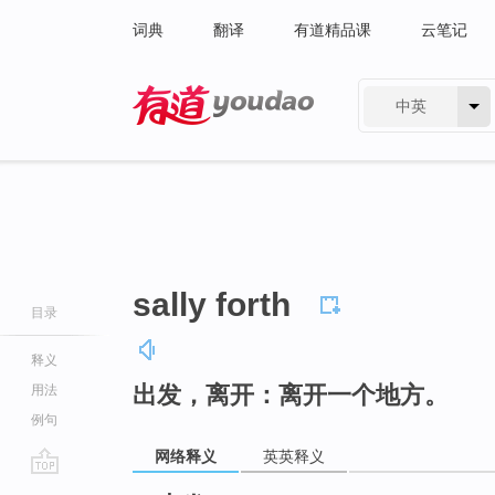
词典
翻译
有道精品课
云笔记
中英
有道 - 网易旗下搜索
sally forth
目录
释义
出发，离开：离开一个地方。
用法
例句
网络释义
英英释义
go