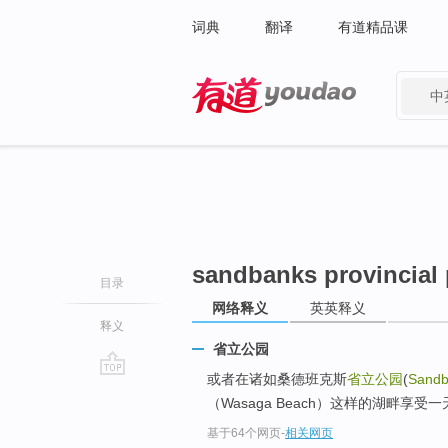
词典
翻译
有道精品课
中
有道 - 网易旗下搜索
sandbanks provincial 
目录
网络释义
英英释义
释义
省立公园
或者在诸如桑德班克斯
省立公园
(
Sandb
go
（Wasaga Beach）这样的湖畔享
top
基于64个网页
-
相关网页