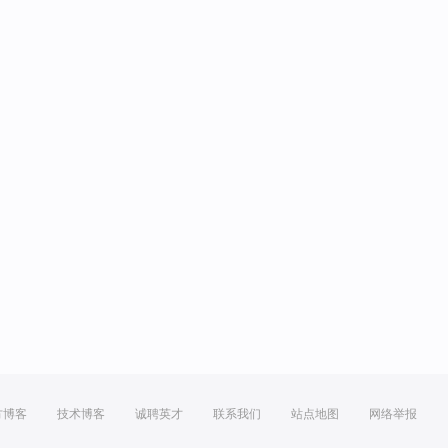
方博客
技术博客
诚聘英才
联系我们
站点地图
网络举报