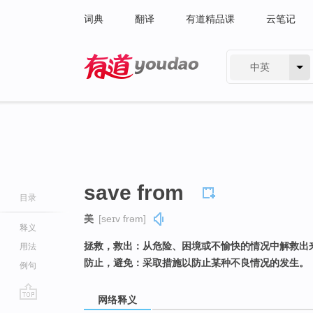
词典
翻译
有道精品课
云笔记
中英
有道 - 网易旗下搜索
save from
目录
美
[seɪv frəm]
释义
拯救，救出：从危险、困境或不愉快的情况中解救出
用法
防止，避免：采取措施以防止某种不良情况的发生。
例句
网络释义
go