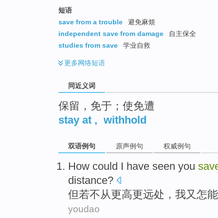
top
短语
save from a trouble
避免麻烦
independent save from damage
自主保全
studies from save
学业自救
更多
网络短语
同近义词
保留，免于；使免遭
stay at
,
withhold
双语例句
原声例句
权威例句
How
could
I
have
seen
you
sav
distance?
但若不
从
更高
更远处
，
我
又怎能
youdao