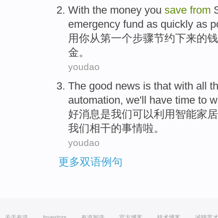
With
the
money
you
save
from
emergency
fund
as quickly as p
用
你
从
第一个
步骤
节约下来
的
钱
金
。
youdao
The good news
is
that
with
all
t
automation,
we
'll have time
to
w
好消息
是
我们
可以
利用
智能家居
我们相干的事情啦。
youdao
更多双语例句
关于有道
Investors
有道智选
官方博客
技术博客
诚聘英