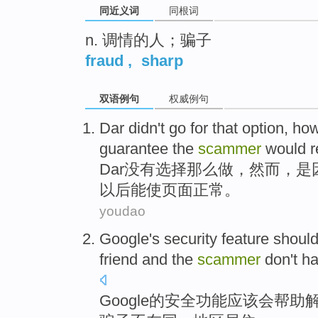
同近义词
同根词
n. 调情的人；骗子
fraud
,
sharp
双语例句
权威例句
Dar
didn
't go for that
option
,
how
guarantee
the
scammer
would
r
Dar
没有
选择
那么做，
然而
，
是
以后
能
使
页面
正常。
youdao
Google
's
security
feature
shoul
friend
and
the
scammer
don't h
Google
的
安全
功能
应该会
帮助