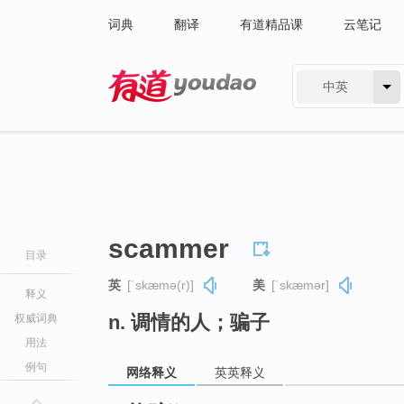
词典
翻译
有道精品课
云笔记
中英
有道 - 网易旗下搜索
scammer
目录
英
[ˈskæmə(r)]
美
[ˈskæmər]
释义
n. 调情的人；骗子
权威词典
用法
例句
网络释义
英英释义