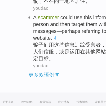
骗子
不在
同一
地区
居住
。
youdao
A
scammer
could
use
this
infor
person and
then
target
them
wit
messages—
perhaps
referring t
website
.
骗子
们
用
这些
信息
追踪受害者，
人们信服
，或是运用
在
其他网站
定目标
。
youdao
更多双语例句
关于有道
Investors
有道智选
官方博客
技术博客
诚聘英