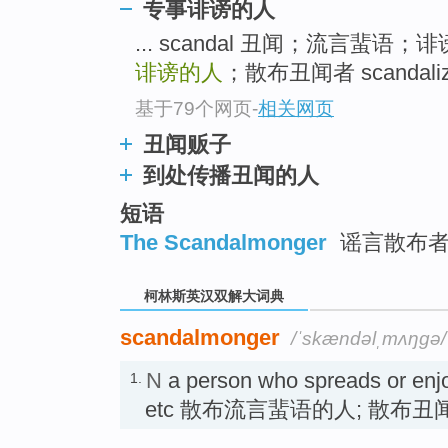
go
专事诽谤的人
top
... scandal 丑闻；流言蜚语
诽谤的人
；散布丑闻者 scandal
基于79个网页
-
相关网页
丑闻贩子
到处传播丑闻的人
短语
The Scandalmonger
谣言散布
柯林斯英汉双解大词典
scandalmonger
/ˈskændəlˌmʌŋɡə/
N
a person who spreads or enjo
1.
etc 散布流言蜚语的人; 散布丑