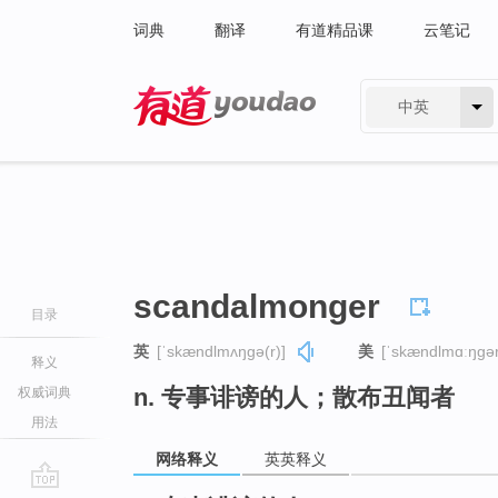
词典
翻译
有道精品课
云笔记
中英
有道 - 网易旗下搜索
scandalmonger
目录
英
[ˈskændlmʌŋɡə(r)]
美
[ˈskændlmɑːŋɡər
释义
n. 专事诽谤的人；散布丑闻者
权威词典
用法
网络释义
英英释义