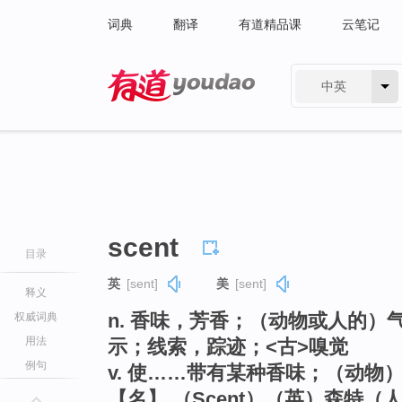
词典
翻译
有道精品课
云笔记
中英
有道 - 网易旗下搜索
scent
目录
英
[sent]
美
[sent]
释义
n. 香味，芳香；（动物或人的
权威词典
用法
示；线索，踪迹；<古>嗅觉
例句
v. 使……带有某种香味；（动物
【名】 （Scent）（英）森特（