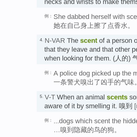
necks and wrists to make them
She dabbed herself with sce
例：
她在自己身上擦了点香水。
N-VAR
The
scent
of a person o
4.
that they leave and that other 
when looking for them. (
A police dog picked up the m
例：
一条警犬嗅出了凶手的气味
V-T
When an animal
scents
so
5.
aware of it by smelling it. 嗅到
...dogs which scent the hidd
例：
…嗅到隐藏的鸟的狗。