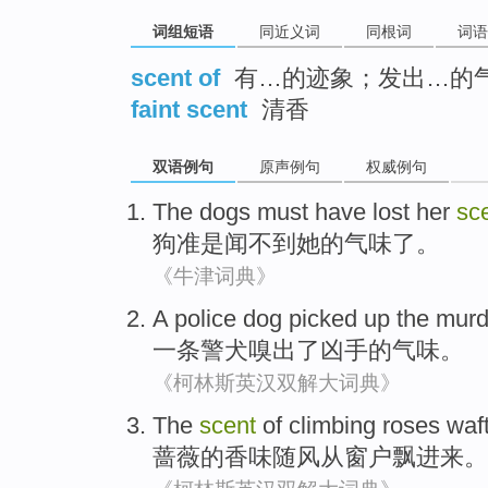
词组短语
同近义词
同根词
词语
scent of
有…的迹象；发出…的
faint scent
清香
双语例句
原声例句
权威例句
The dogs
must
have
lost
her
sc
狗
准
是闻
不到
她
的
气味
了。
《牛津词典》
A
police dog
picked
up the
murd
一
条
警犬
嗅
出
了
凶手
的
气味。
《柯林斯英汉双解大词典》
The
scent
of
climbing roses waf
蔷薇
的
香味
随风
从
窗户
飘进来。