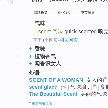
go
网络释义
专业释义
英英释义
top
气味
...
scent
气味
quick-scented 嗅
基于4个网页
-
相关网页
香味
植物香气
闻香识女人
短语
SCENT OF A WOMAN
女人的香气
scent gland
[动]
气味腺 ;
[昆]
臭腺
The Beautiful Scent
美丽的气味 
更多
网络短语