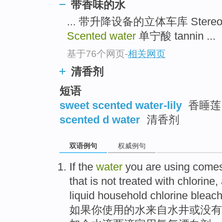
带香味的水
... 带升降设备的立体车库 Stereo-gar
Scented water
单宁酸 tannin ...
基于76个网页
-
相关网页
清香剂
短语
sweet scented water-lily
香睡莲
scented d water
清香剂
双语例句
权威例句
If
the
water
you are
using
comes
that is not
treated with
chlorine
,
liquid
household
chlorine
bleac
如果
你
使用
的
水
来自
水井
或
没有