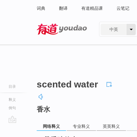
词典
翻译
有道精品课
云笔记
中英
有道 - 网易旗下搜索
scented water
目录
释义
香水
例句
网络释义
专业释义
英英释义
go
top