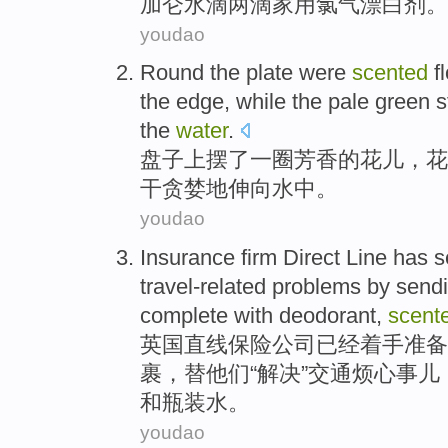
加仑
水滴
两
滴
家用
氯气
漂白剂
。
youdao
Round the
plate
were
scented
f
the edge,
while
the
pale green s
the
water
.
盘子
上摆
了一圈芳香的
花儿
，
花
干贪婪地
伸向
水中。
youdao
Insurance
firm
Direct Line
has
s
travel-related problems
by
send
complete with
deodorant
,
scent
英国
直线
保险
公司
已经
着手
准备
裹，替他们“
解决
”交通烦心事儿
和
瓶装水。
youdao