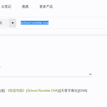
云笔记
惠惠
更多产品
英
动漫] 《
喧嚣学园
》(
School Rumble OVA
)[[天香字幕社][OVA]