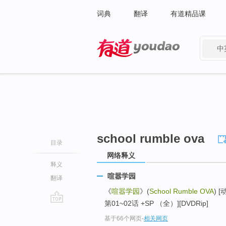
词典
翻译
有道精品课
中
有道 - 网易旗下搜索
school rumble ova
目录
网络释义
释义
喧嚣学园
翻译
《
喧嚣学园
》(
School Rumble OVA
) [
第01~02话 +SP （全）][DVDRip]
go
基于66个网页
-
相关网页
top