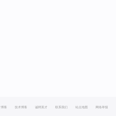
方博客
技术博客
诚聘英才
联系我们
站点地图
网络举报