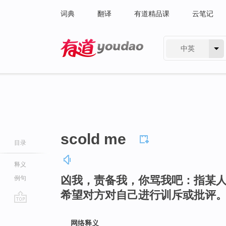
词典
翻译
有道精品课
云笔记
中英
有道 - 网易旗下搜索
scold me
目录
释义
凶我，责备我，你骂我吧：指某
例句
希望对方对自己进行训斥或批评
go
top
网络释义