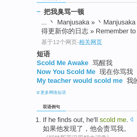
把我臭骂一顿
... 丶 Manjusaka » 丶Manjusak
得更新你的日志 » Remember to upda
基于12个网页
-
相关网页
短语
Scold Me Awake
骂醒我
Now You Scold Me
现在你骂我
My teacher would scold me
我
更多
网络短语
双语例句
If
he
finds out
, he
'll
scold
me
.
如果
他
发现
了，他
会
责骂
我
。