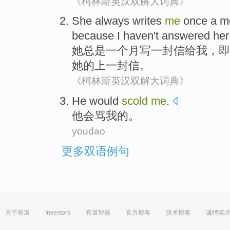
《柯林斯英汉双解大词典》
She
always
writes
me
once
a
m
because
I
haven't
answered
her
她
总是
一
个
月
写
一封信
给
我
，
即
她
的
上
一封信。
《柯林斯英汉双解大词典》
He
would
scold
me
.
他
会
骂
我
的。
youdao
更多双语例句
关于有道
Investors
有道智选
官方博客
技术博客
诚聘英