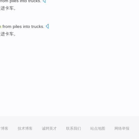
from
piles
into
trucks
.
装
进
卡车
。
n
from
piles
into
trucks
.
装
进
卡车
。
方博客
技术博客
诚聘英才
联系我们
站点地图
网络举报