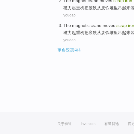
The magnet
crane
moves
scrap
iron
磁力
起重机
把
废铁
从
废铁
堆
里吊起来
youdao
The magnetic
crane
moves
scrap
iro
磁力
起重机
把
废铁
从
废铁
堆
里吊起来
youdao
更多双语例句
关于有道
Investors
有道智选
官