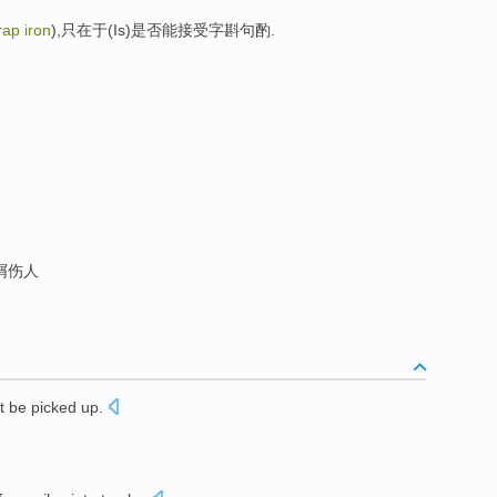
rap iron
),只在于(Is)是否能接受字斟句酌.
屑伤人
t
be
picked
up.