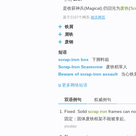
是收获神兵(Magical),仍旧沦为
废铁
(
Sc
基于2107个网页
-
相关网页
铁屑
屑铁
废钢
短语
scrap-iron box
下脚料箱
Scrap-Iron Scarecrow
废铁稻草人
Beware of scrap-iron assault
当心铁
更多
网络短语
双语例句
权威例句
Fixed
:
Solid
scrap
iron
frames
can no
固定
：
固体
废铁
框架
不能
被
拿
起。
youdao