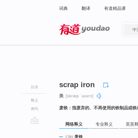
词典
翻译
有道精品课
中
有道 - 网易旗下搜索
scrap iron
目录
美
[skræp ˈaɪərn]
释义
废铁：指废弃的、不再使用的铁制品或铁
例句
网络释义
专业释义
英英
go
top
废铁
[冶]