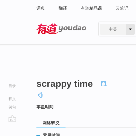
词典
翻译
有道精品课
云笔记
中英
有道 - 网易旗下搜索
scrappy time
目录
释义
零星时间
例句
网络释义
go
top
零星时间