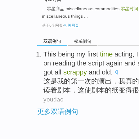
... 零星商品 miscellaneous commodities
零星时
miscellaneous things ...
基于6个网页
-
相关网页
双语例句
权威例句
This
being
my
first
time
acting
,
I
on
reading
the
script
again and 
got
all
scrappy
and
old
.
这
是
我
的
第一
次
的
演出
，
我
真的
读
着
剧本
，
这使
剧本的
纸
变得很
youdao
更多双语例句