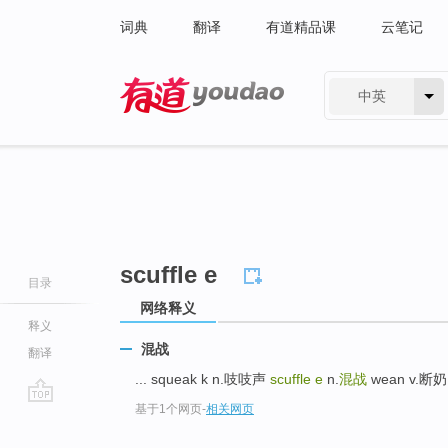
词典
翻译
有道精品课
云笔记
中英
有道 - 网易旗下搜索
scuffle e
目录
网络释义
释义
混战
翻译
... squeak k n.吱吱声
scuffle e
n.
混战
wean v.断奶;
基于1个网页
-
相关网页
go
top