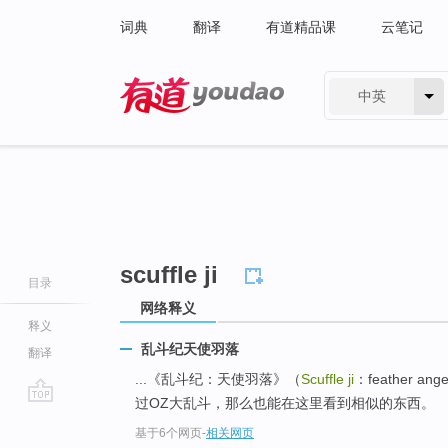
词典
翻译
有道精品课
云笔记
中英
有道 - 网易旗下搜索
scuffle ji
目录
网络释义
释义
乱斗纪天使羽落
翻译
...《乱斗纪：天使羽落》（
Scuffle ji
：feather 
过OZ大乱斗，那么也能在这里看到相似的东西。
go
基于6个网页
-
相关网页
top