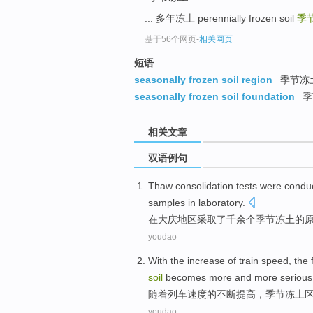
... 多年冻土 perennially frozen soil
季
基于56个网页
-
相关网页
短语
seasonally frozen soil region
季节冻
seasonally frozen soil foundation
季
相关文章
双语例句
Thaw
consolidation
tests
were condu
samples
in
laboratory
.
在
大庆
地区
采取了千
余
个
季节
冻土
的
youdao
With the
increase
of
train
speed
, the
soil
becomes more and more
serious
随着
列车
速度
的
不断提高
，
季节冻土
youdao