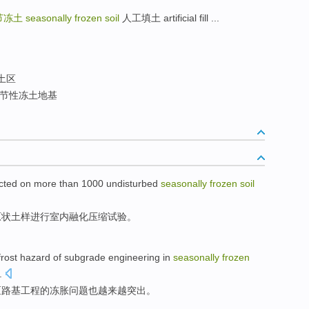
节冻土
seasonally frozen soil
人工填土 artificial fill ...
土区
节性冻土地基
cted
on
more
than
1000
undisturbed
seasonally
frozen
soil
原状
土
样
进行室内融化压缩
试验
。
 frost hazard of
subgrade
engineering
in
seasonally
frozen
.
区
路基
工程
的
冻
胀问题也
越来越
突出
。