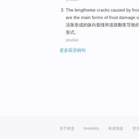
The
lengthwise
cracks
caused
by
fro
are
the
main
forms
of
frost
damage o
冻
胀形成
的
纵向
裂缝
和
道路
翻浆
导致
形式
。
youdao
更多双语例句
关于有道
Investors
有道智选
官