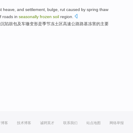
st heave
,
and
settlement
,
bulge
,
rut
caused by spring thaw
f
roads
in
seasonally
frozen
soil
region
.
的
沉陷
鼓包
及
车辙变形
是
季节
冻土区高速公路路基
冻害
的
主要
方博客
技术博客
诚聘英才
联系我们
站点地图
网络举报