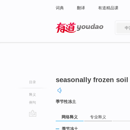
词典
翻译
有道精品课
中
有道 - 网易旗下搜索
seasonally frozen soil
目录
释义
季节性冻土
例句
网络释义
专业释义
go
top
季节冻土