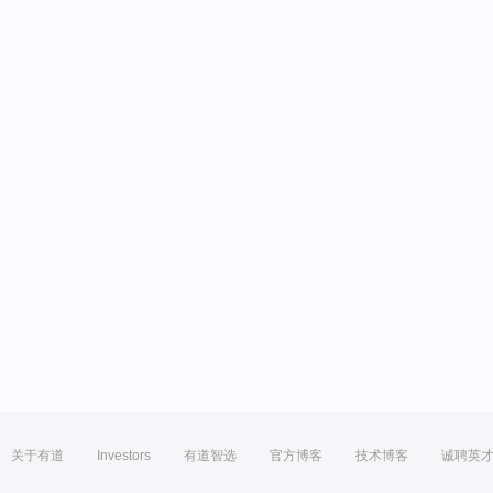
关于有道
Investors
有道智选
官方博客
技术博客
诚聘英