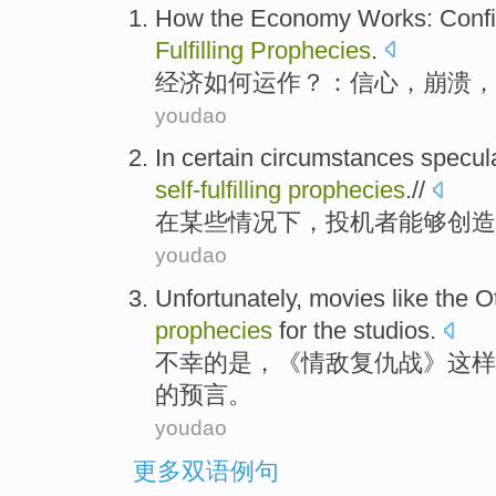
How
the
Economy
Works:
Conf
Fulfilling
Prophecies
.
经济
如何
运作？：
信心
，
崩溃
，
youdao
In
certain
circumstances
specul
self-fulfilling
prophecies
.
//
在
某些
情况下
，
投机者
能够
创造
youdao
Unfortunately
,
movies
like
the O
prophecies
for the
studios.
不幸
的是，《情敌复仇战》
这样
的预言。
youdao
更多双语例句