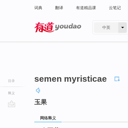
词典
翻译
有道精品课
云笔记
中英
有道 - 网易旗下搜索
semen myristicae
目录
释义
玉果
go
top
网络释义