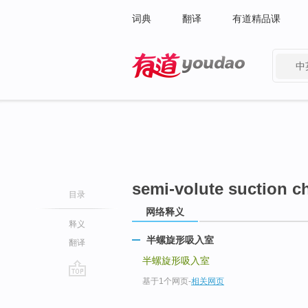
词典
翻译
有道精品课
中
有道 - 网易旗下搜索
semi-volute suction 
目录
网络释义
释义
半螺旋形吸入室
翻译
半螺旋形吸入室
基于1个网页
-
相关网页
go
top