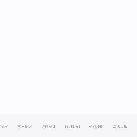
方博客
技术博客
诚聘英才
联系我们
站点地图
网络举报