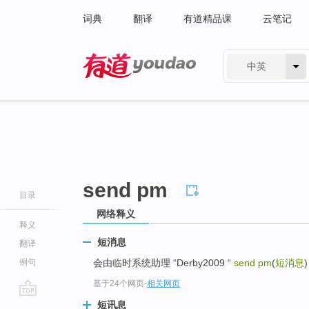
词典
翻译
有道精品课
云笔记
中英
有道 - 网易旗下搜索
send pm
目录
网络释义
释义
短消息
翻译
例句
会由临时系统助理 “Derby2009 “
send pm
(
短消息
基于24个网页
-
相关网页
go
短讯息