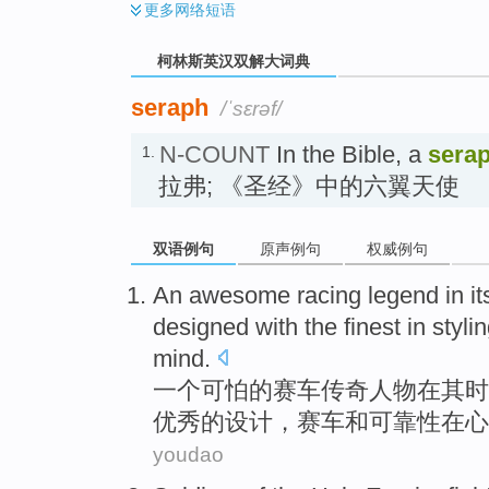
更多
网络短语
柯林斯英汉双解大词典
seraph
/ˈsɛrəf/
N-COUNT
In the Bible, a
sera
1.
拉弗; 《圣经》中的六翼天使
双语例句
原声例句
权威例句
An
awesome
racing
legend
in
it
designed
with
the
finest
in
styli
mind
.
一个
可怕
的
赛车
传奇人物
在
其
时
优秀
的
设计
，赛车
和
可靠性
在心
youdao