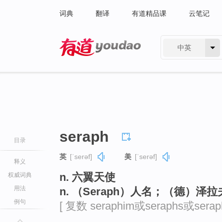
词典
翻译
有道精品课
云笔记
中英
有道 - 网易旗下搜索
seraph
目录
英
[ˈserəf]
美
[ˈserəf]
释义
n. 六翼天使
权威词典
用法
n. （Seraph）人名；（德）泽拉
例句
[ 复数 seraphim或seraphs或seraph