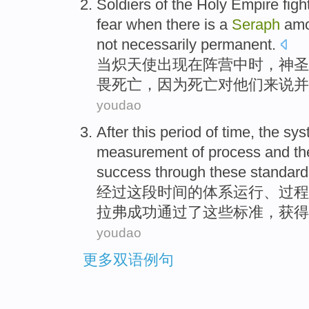
Soldiers
of the
Holy
Empire
figh
fear
when
there
is a
Seraph
amo
not necessarily
permanent
.
当
炽
天使
出现
在阵营中时，
神圣
畏
死亡
，
因为
死亡对
他们
来说
并
youdao
After
this
period of
time
,
the
sys
measurement
of
process
and
th
success
through
these
standard
经过
这
段
时间
的
体系
运行
、
过程
拉弗
成功
通过了
这些
标准
，
获得
youdao
更多双语例句