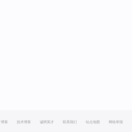
方博客
技术博客
诚聘英才
联系我们
站点地图
网络举报