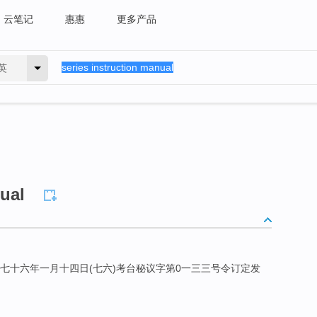
云笔记
惠惠
更多产品
英
nual
)七十六年一月十四日(七六)考台秘议字第0一三三号令订定发