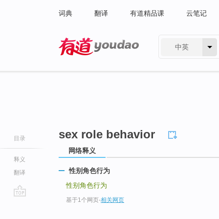
词典
翻译
有道精品课
云笔记
中英
有道 - 网易旗下搜索
sex role behavior
目录
网络释义
释义
性别角色行为
翻译
性别角色行为
基于1个网页
-
相关网页
go
top