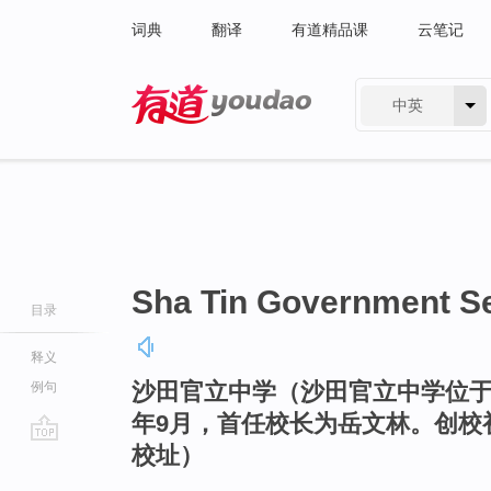
词典
翻译
有道精品课
云笔记
中英
有道 - 网易旗下搜索
Sha Tin Government S
目录
释义
沙田官立中学（沙田官立中学位于
例句
年9月，首任校长为岳文林。创校
校址）
go
top