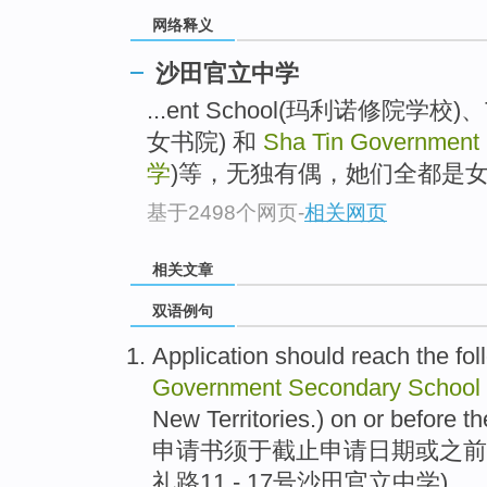
网络释义
沙田官立中学
...ent School(玛利诺修院学校)、True
女书院) 和
Sha Tin Government
学
)等，无独有偶，她们全都是女将
基于2498个网页
-
相关网页
相关文章
双语例句
Application
should
reach
the fo
Government
Secondary
School
New Territories.) on
or
before
th
申请书
须于
截止申请
日期
或
之前
礼
路
11 - 17号沙田官立
中学
)。