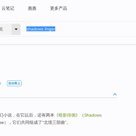
云笔记
惠惠
更多产品
英
添加释义
幻小说，在它以后，还有两本《
暗影徘徊
》（
Shadows
Rose），它们共同组成了“北境三部曲”。