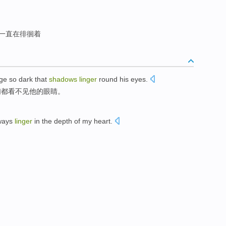
一直在徘徊着
ge
so
dark
that
shadows
linger
round
his
eyes
.
们
都看不见
他
的眼睛。
ways
linger
in
the depth
of
my heart
.