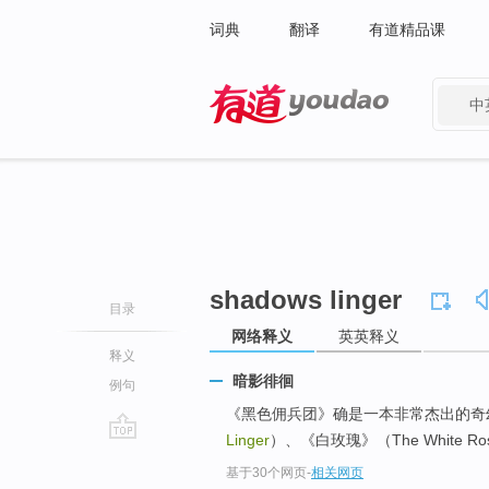
词典
翻译
有道精品课
中
有道 - 网易旗下搜索
shadows linger
目录
网络释义
英英释义
释义
暗影徘徊
例句
《黑色佣兵团》确是一本非常杰出的奇
Linger
）、《白玫瑰》（The White 
go
基于30个网页
-
相关网页
top