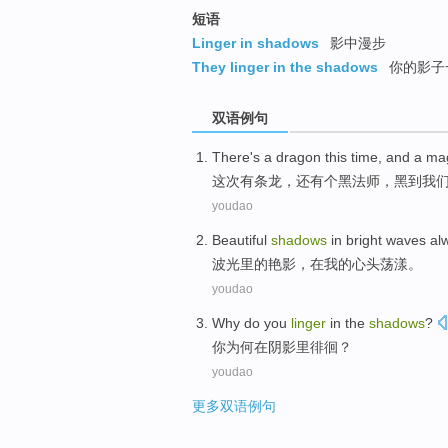
短语
Linger in shadows
影中漫步
They linger in the shadows
你的影子
双语例句
There's
a dragon
this time
,
and
a
ma
这次
有
条
龙，
还有
个
黑法师
，
黑
到
我
youdao
Beautiful
shadows
in
bright
waves al
波光
里
的
艳
影，
在
我的心头
荡漾
。
youdao
Why do
you
linger
in
the
shadows
?
你
为何
在
阴影
里
徘徊
？
youdao
更多双语例句