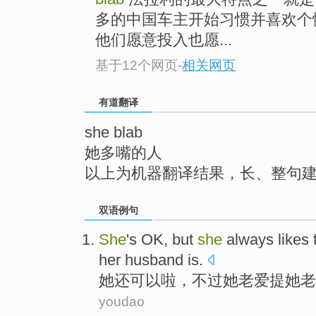
top
多的中国车主开始习惯并喜欢个
他们愿意投入也愿...
基于12个网页
-
相关网页
有道翻译
she blab
她多嘴的人
以上为机器翻译结果，长、整句
双语例句
She
's OK
,
but
she
always likes 
her
husband
is.
她
还可以
啦
，
不过
她老爱
提
她老
youdao