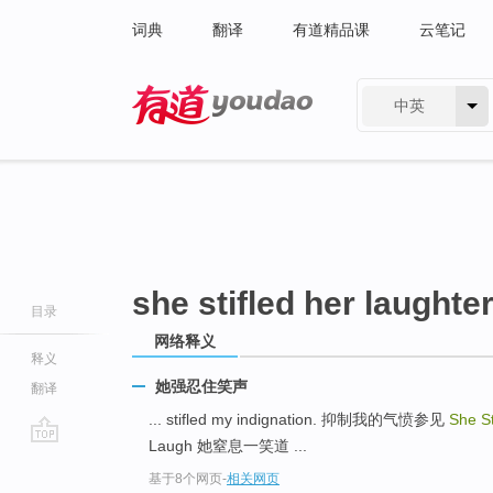
词典
翻译
有道精品课
云笔记
中英
有道 - 网易旗下搜索
she stifled her laughte
目录
网络释义
释义
她强忍住笑声
翻译
... stifled my indignation. 抑制我的气愤参见
She St
Laugh 她窒息一笑道 ...
go
基于8个网页
-
相关网页
top