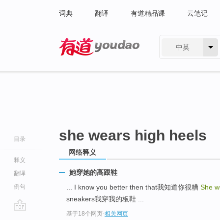
词典
翻译
有道精品课
云笔记
中英
有道 - 网易旗下搜索
she wears high heels
目录
网络释义
释义
她穿她的高跟鞋
翻译
例句
... I know you better then that我知道你很糟
She w
sneakers我穿我的板鞋 ...
基于18个网页
-
相关网页
go