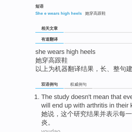
top
短语
She e wears high heels
她穿高跟鞋
相关文章
有道翻译
she wears high heels
她穿高跟鞋
以上为机器翻译结果，长、整句
双语例句
权威例句
The
study
doesn
't mean that
ev
will
end up with
arthritis
in their
她
说
，
这个
研究结果
并
表示
每一
炎
。
youdao