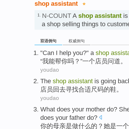
shop assistant
N-COUNT
A
shop assistant
is
1.
a shop selling things to cus
双语例句
权威例句
"
Can I help you?" a
shop
assist
“
我能帮你吗？”一个店员问道。
youdao
The
shop
assistant
is
going bac
店员
回去
寻找
合适
尺码
的
鞋
。
youdao
What
does
your
mother
do
?
Sh
does your
father
do?
你
的
母亲
是
做
什么的
？
她
是
一个