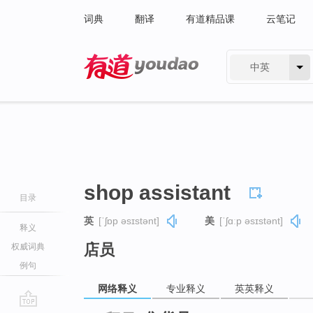
词典
翻译
有道精品课
云笔记
中英
有道 - 网易旗下搜索
shop assistant
目录
英
[ˈʃɒp əsɪstənt]
美
[ˈʃɑːp əsɪstənt]
释义
店员
权威词典
例句
网络释义
专业释义
英英释义