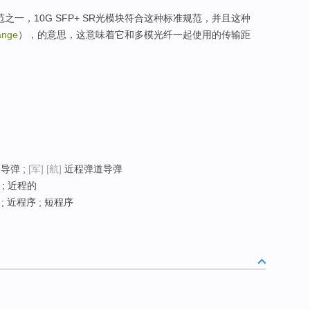
太网规范之一，10G SFP+ SR光模块符合这种标准规范，并且这种
ange
），的意思，这意味着它和多模光纤一起使用的传输距
导弹 ;
[军]
[航]
近程弹道导弹
 ; 近程的
; 近程序 ; 短程序