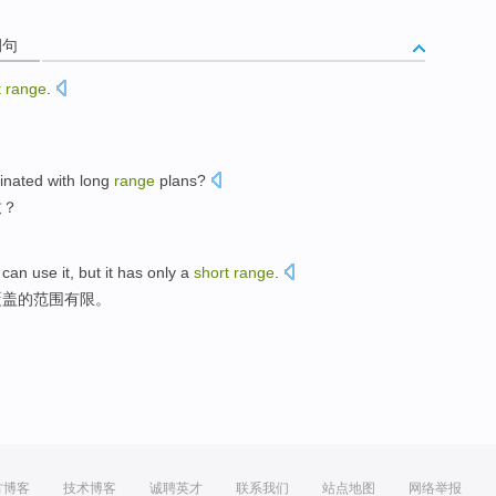
例句
t
range
.
inated
with
long
range
plans
?
致？
can
use
it,
but
it has
only a
short
range
.
覆盖的范围有限。
方博客
技术博客
诚聘英才
联系我们
站点地图
网络举报