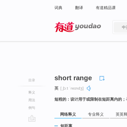
词典
翻译
有道精品课
中
有道 - 网易旗下搜索
short range
目录
英
[ˌʃɔːt ˈreɪndʒ]
释义
短程的：设计用于或限制在短距离内的；
用法
例句
网络释义
专业释义
英英
go
短距离