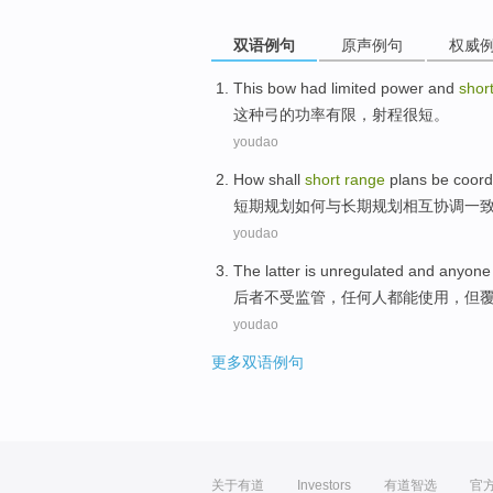
双语例句
原声例句
权威
This
bow had
limited
power
and
shor
这种
弓
的
功率
有限
，
射程
很短
。
youdao
How
shall
short
range
plans
be coord
短期
规划
如何
与
长期
规划
相互
协调一
youdao
The latter
is unregulated
and
anyone
后者
不
受监管，
任何人都
能
使用
，
但
youdao
更多双语例句
关于有道
Investors
有道智选
官