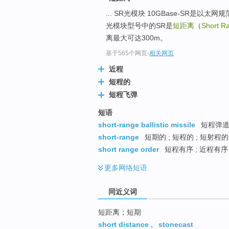
top
... SR光模块 10GBase-SR是以
光模块型号中的SR是
短距离
（
Short R
离最大可达300m。
基于565个网页
-
相关网页
近程
短程的
短程飞弹
短语
short-range ballistic missile
短程弹道
short-range
短期的 ; 短程的 ; 短射程的
short range order
短程有序 ; 近程有序 
更多
网络短语
同近义词
短距离；短期
short distance
,
stonecast