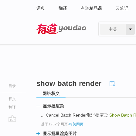
词典
翻译
有道精品课
云笔记
中英
有道 - 网易旗下搜索
show batch render
目录
网络释义
释义
显示批渲染
翻译
... Cancel Batch Render取消批渲染
Show Batch 
基于1232个网页
-
相关网页
go
top
显示批量渲染图片