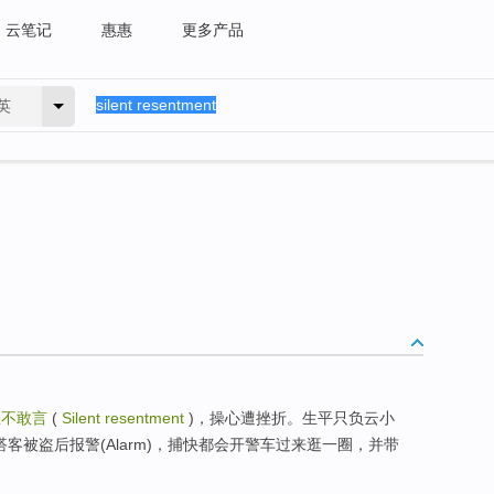
云笔记
惠惠
更多产品
英
怒不敢言
(
Silent resentment
)，操心遭挫折。生平只负云小
客被盗后报警(Alarm)，捕快都会开警车过来逛一圈，并带