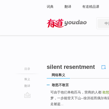
词典
翻译
有道精品课
中
有道 - 网易旗下搜索
silent resentment
目录
网络释义
释义
敢怒不敢言
翻译
可由于他们单枪匹马，营商的人都
敢
梦，一步能登天下山--徐洪祖而偶尔有搭
go
走被盗...
top