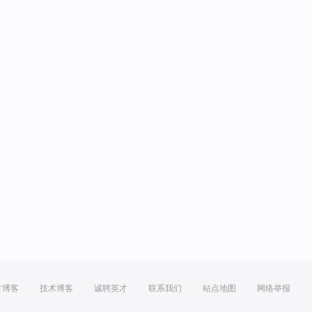
方博客
技术博客
诚聘英才
联系我们
站点地图
网络举报