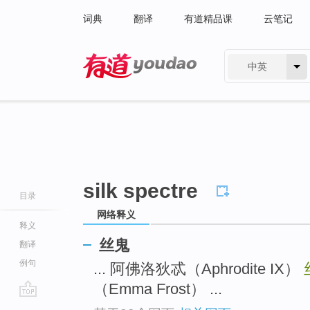
词典
翻译
有道精品课
云笔记
中英
有道 - 网易旗下搜索
silk spectre
目录
网络释义
释义
丝鬼
翻译
例句
... 阿佛洛狄忒（Aphrodite IX）
（Emma Frost） ...
go