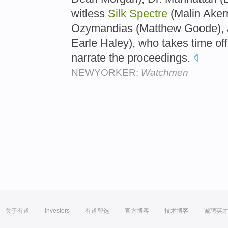
witless
Silk
Spectre
(Malin Ake
Ozymandias (Matthew Goode), an
Earle Haley), who takes time off
narrate the proceedings.
NEWYORKER:
Watchmen
关于有道
Investors
有道智选
官方博客
技术博客
诚聘英