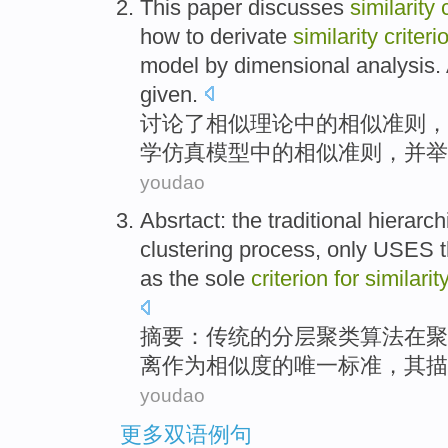
This paper discusses
similarity
how to
derivate
similarity
criteri
model
by
dimensional
analysis
.
given.
讨论
了
相似
理论
中的
相似
准则
，
学
仿真
模型
中的相似准则，并
举
youdao
Absrtact
: the
traditional
hierarch
clustering
process
,
only
USES
as
the sole
criterion
for
similarity
摘要
：
传统
的
分层
聚
类
算法
在
聚
离
作为
相似度
的
唯一
标准
，
其
描
youdao
更多双语例句