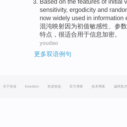
Based on the
features
of
initial
sensitivity,
ergodicity
and
rando
now widely
used in
information
混沌
映射
因为
初值
敏感性
、
参数
特点
，很适合
用于
信息
加密
。
youdao
更多双语例句
关于有道
Investors
有道智选
官方博客
技术博客
诚聘英