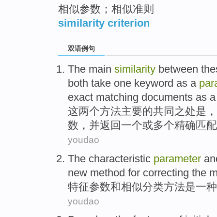
相似参数；相似准则
similarity criterion
双语例句
The
main
similarity
between
the
both
take
one
keyword
as
a
par
exact
matching
documents
as
a 
这
两个
方法
主要
的
共同之
处
是
，
数
，
并
返回
一个
或
多个
精确
匹配
youdao
The
characteristic
parameter
an
new
method
for
correcting
the m
特征
参数
和
相似
分类方法
是
一种
youdao