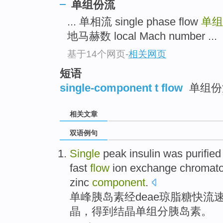
单组份流
... 单相流 single phase flow
单
地马赫数 local Mach number ...
基于14个网页
-
相关网页
短语
single-component t flow
单组份
相关文章
双语例句
Single
peak
insulin
was purified
fast
flow
ion
exchange
chromat
zinc
component
.
单峰
胰岛素
经
deae
琼脂糖
快
流
晶
，得到结晶单
组分
胰岛素。