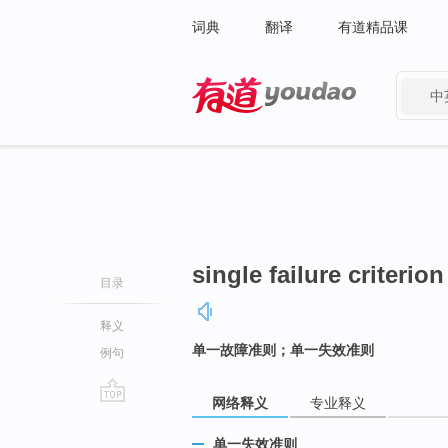
词典
翻译
有道精品课
中
有道 - 网易旗下搜索
single failure criterion
目录
释义
单一故障准则；单一失效准则
例句
网络释义
专业释义
go
top
单一失效准则