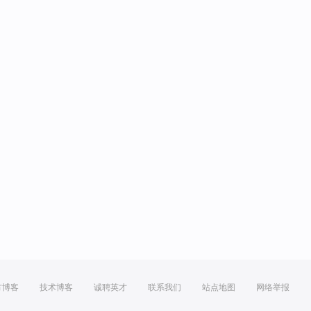
方博客
技术博客
诚聘英才
联系我们
站点地图
网络举报