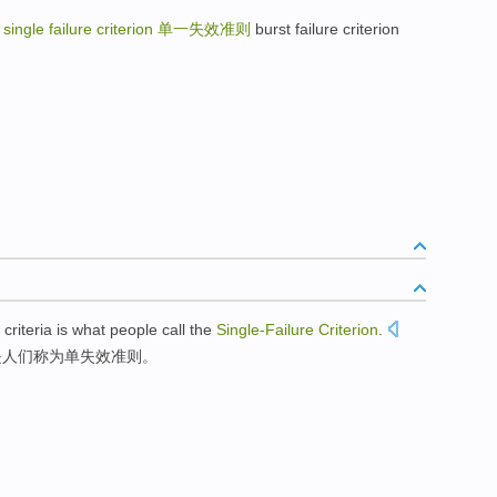
准
single failure criterion
单一失效准则
burst failure criterion
criteria
is
what
people
call
the
Single-
Failure
Criterion
.
是
人们
称为
单
失效准则。