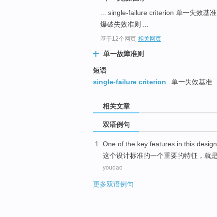
... single-failure criterion 单一失效基
爆破失效准则 ...
基于12个网页
-
相关网页
单一故障准则
短语
single-failure criterion
单一失效基准
相关文章
双语例句
One
of
the
key
features
in
this
design
这个
设计
标准
的
一个
重要
的
特征
，
就
youdao
更多双语例句