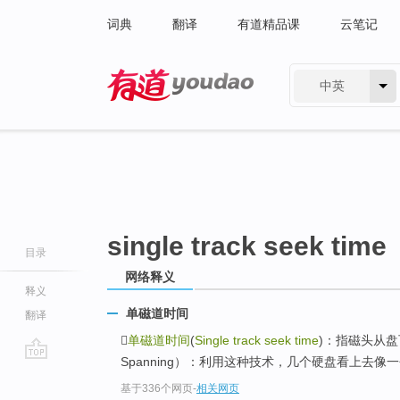
词典
翻译
有道精品课
云笔记
中英
有道 - 网易旗下搜索
single track seek time
目录
网络释义
释义
单磁道时间
翻译

单磁道时间
(
Single track seek time
)：指磁头从盘
Spanning）：利用这种技术，几个硬盘看上去
go
基于336个网页
-
相关网页
top