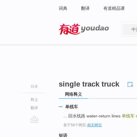
词典
翻译
有道精品课
中
有道 - 网易旗下搜索
single track truck
目录
网络释义
释义
单线车
翻译
... 回水线路 water-return lines
单线车
基于58个网页
-
相关网页
go
top
短语