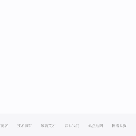
方博客
技术博客
诚聘英才
联系我们
站点地图
网络举报