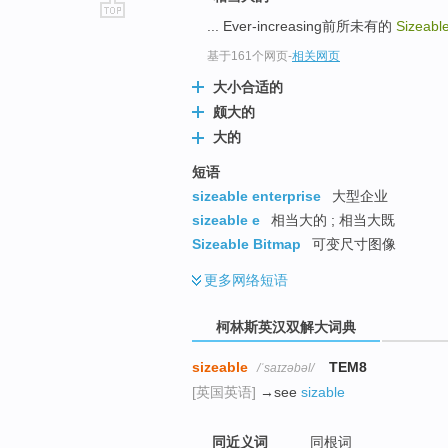
... Ever-increasing前所未有的
Sizeabl
go
top
基于161个网页
-
相关网页
大小合适的
颇大的
大的
短语
sizeable enterprise
大型企业
sizeable e
相当大的 ; 相当大既
Sizeable Bitmap
可变尺寸图像
更多
网络短语
柯林斯英汉双解大词典
sizeable
TEM8
/ˈsaɪzəbəl/
[英国英语]
→see
sizable
同近义词
同根词