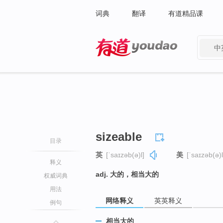
词典
翻译
有道精品课
中
有道 - 网易旗下搜索
sizeable
目录
英
[ˈsaɪzəb(ə)l]
美
[ˈsaɪzəb(ə)l
释义
adj. 大的，相当大的
权威词典
用法
网络释义
英英释义
例句
相当大的