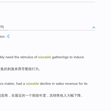
例句
ion
.
bly
need
the
stimulus
of
sizeable
gatherings
to
induce
聚集
的
刺激
来
诱导
繁殖
行为
。
ics
maker
, had
a
sizeable
decline in
sales
revenue
for
its
制造商
，
在
最近
的
一个
财政
年度
，
其
销售
收入
大幅
下降
。