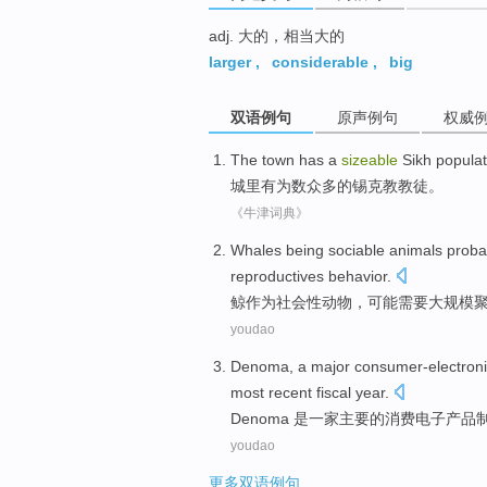
adj. 大的，相当大的
larger
,
considerable
,
big
双语例句
原声例句
权威
The town
has
a
sizeable
Sikh populat
城里
有
为数
众多的锡克教教徒。
《牛津词典》
Whales
being
sociable
animals
proba
reproductives
behavior
.
鲸
作为
社会性
动物
，
可能
需要
大规模
youdao
Denoma
, a
major
consumer-electron
most recent
fiscal
year
.
Denoma
是一家
主要
的消费电子产品
youdao
更多双语例句