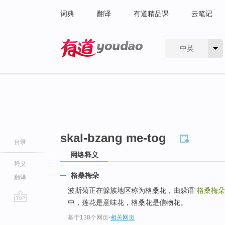
词典
翻译
有道精品课
云笔记
中英
有道 - 网易旗下搜索
skal-bzang me-tog
目录
网络释义
释义
格桑梅朵
翻译
波斯菊正在躲族地区称为格桑花，由躲语“
格桑梅朵
中，莲花是意味花，格桑花是信物花。
go
基于138个网页
-
相关网页
top