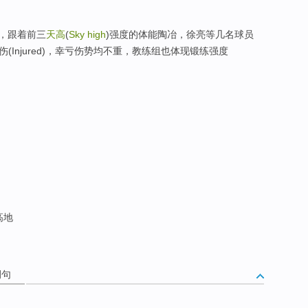
，跟着前三
天高
(
Sky high
)强度的体能陶冶，徐亮等几名球员
受伤(Injured)，幸亏伤势均不重，教练组也体现锻练强度
高地
例句