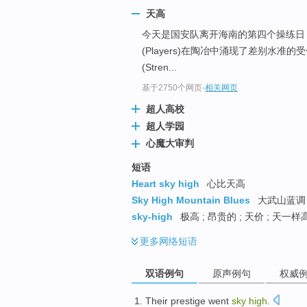
天高
今天是国安队离开海南的第四个操练日
(Players)在陶冶中涌现了差别水准的
(Stren...
基于2750个网页
-
相关网页
超人高校
超人学园
心魔大审判
短语
Heart sky high
心比天高
Sky High Mountain Blues
大武山蓝调
sky-high
极高 ; 昂贵的 ; 天价 ; 天一样
更多
网络短语
双语例句
原声例句
权威
Their
prestige
went
sky
high
.