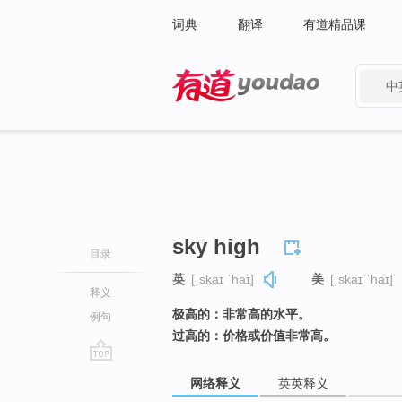
词典
翻译
有道精品课
中
有道 - 网易旗下搜索
sky high
目录
英
[ˌskaɪ ˈhaɪ]
美
[ˌskaɪ ˈhaɪ]
释义
极高的：非常高的水平。
例句
过高的：价格或价值非常高。
go
网络释义
英英释义
top