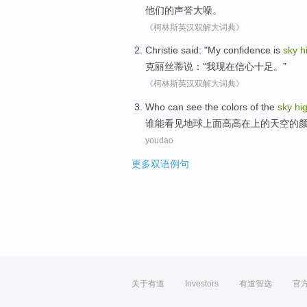
他们的
声誉
大噪
。
《柯林斯英汉双解大词典》
Christie
said
: "
My
confidence
is
sky
h
克丽丝蒂
说
：“
我
现在
信心
十足。”
《柯林斯英汉双解大词典》
Who
can
see
the
colors
of the
sky
hi
谁
能
看见
地球
上面
高高在上
的
天空
的
youdao
更多双语例句
关于有道
Investors
有道智选
官