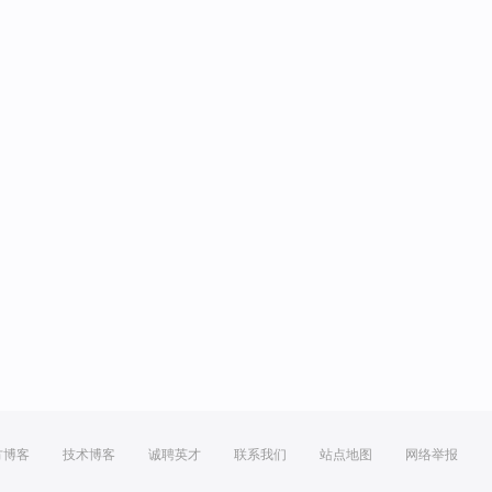
方博客
技术博客
诚聘英才
联系我们
站点地图
网络举报