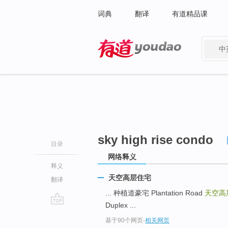
词典
翻译
有道精品课
中
有道 - 网易旗下搜索
sky high rise condo
目录
网络释义
释义
天空高层住宅
翻译
... 种植道豪宅 Plantation Road
天空高
Duplex ...
go
基于90个网页
-
相关网页
top